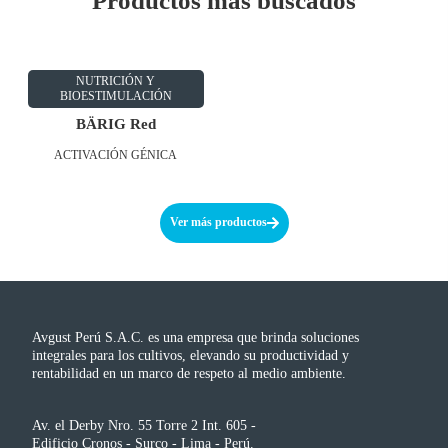
Productos más buscados
NUTRICIÓN Y
BIOESTIMULACIÓN
BÄRIG Red
ACTIVACIÓN GÉNICA
Ver más productos
Avgust Perú S.A.C. es una empresa que brinda soluciones
integrales para los cultivos, elevando su productividad y
rentabilidad en un marco de respeto al medio ambiente.
Av. el Derby Nro. 55 Torre 2 Int. 605 -
Edificio Cronos - Surco - Lima - Perú.