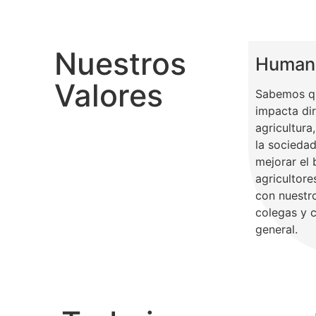
Nuestros
Humani
Valores
Sabemos qu
impacta di
agricultura
la socieda
mejorar el 
agricultor
con nuestro
colegas y 
general.