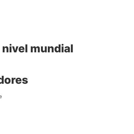
 nivel mundial
dores
e