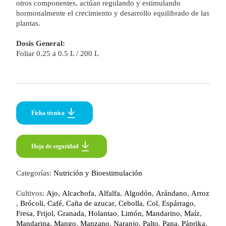
otros componentes, actúan regulando y estimulando
hormonalmente el crecimiento y desarrollo equilibrado de las
plantas.
Dosis General:
Foliar 0.25 a 0.5 L / 200 L
Ficha técnica
Hoja de seguridad
Hoja de seguridad
Categorías:
Nutrición y Bioestimulación
Cultivos:
Ajo
,
Alcachofa
,
Alfalfa
,
Algodón
,
Arándano
,
Arroz
,
Brócoli
,
Café
,
Caña de azucar
,
Cebolla
,
Col
,
Espárrago
,
Fresa
,
Frijol
,
Granada
,
Holantao
,
Limón, Mandarino
,
Maíz
,
Mandarina
,
Mango
,
Manzano
,
Naranjo
,
Palto
,
Papa
,
Páprika
,