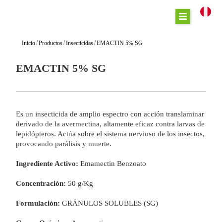
/
/
/
Inicio
Productos
Insecticidas
EMACTIN 5% SG
EMACTIN 5% SG
Es un insecticida de amplio espectro con acción translaminar
derivado de la avermectina, altamente eficaz contra larvas de
lepidópteros. Actúa sobre el sistema nervioso de los insectos,
provocando parálisis y muerte.
Ingrediente Activo:
Emamectin Benzoato
Concentración:
50 g/Kg
Formulación:
GRÁNULOS SOLUBLES (SG)