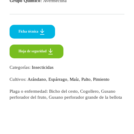
Grupo Químico:
Avermectina
Ficha técnica
Hoja de seguridad
Hoja de seguridad
Categorías:
Insecticidas
Cultivos:
Arándano
,
Espárrago
,
Maíz
,
Palto
,
Pimiento
Plaga o enfermedad: Bicho del cesto, Cogollero, Gusano
perforador del fruto, Gusano perforador grande de la bellota