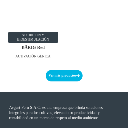
NUTRICIÓN Y
BIOESTIMULACIÓN
BÄRIG Red
ACTIVACIÓN GÉNICA
Ver más productos
Avgust Perú S.A.C. es una empresa que brinda soluciones
integrales para los cultivos, elevando su productividad y
rentabilidad en un marco de respeto al medio ambiente.